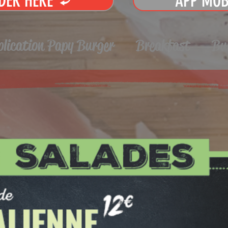
DER HERE
APP MOB
plication Papy Burger
Breakfast
Bu