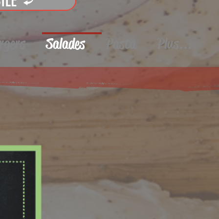
ILE
rgers
Salades
Pasta
Plus...