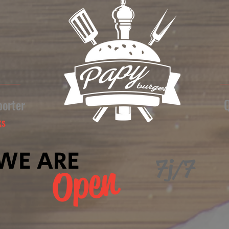
Q
orter
ks
WE ARE
7j/7
Open