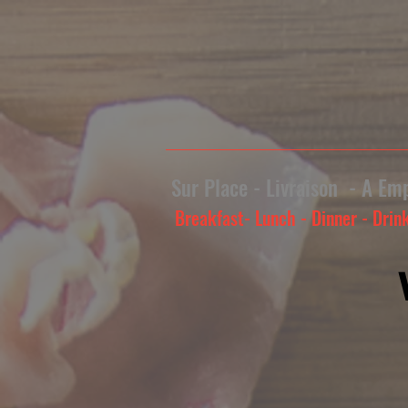
Sur Place - Livraison -
A
Emp
Breakfast- Lunch - Dinner - Drin